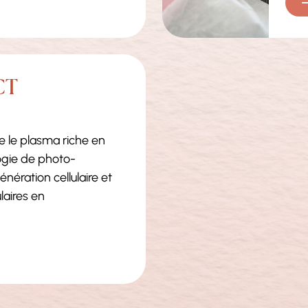
CT
 le plasma riche en
ogie de photo-
nération cellulaire et
laires en