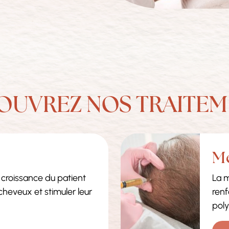
OUVREZ NOS TRAITEM
Mé
e croissance du patient
La m
heveux et stimuler leur
renf
poly